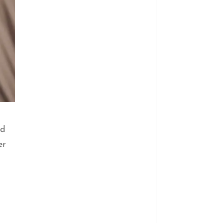
nd
er
e