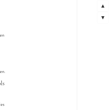
▲
▼
ten
en.
ls
des