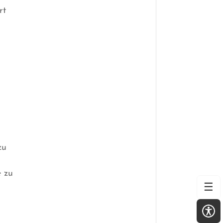
rt
zu
e zu
☰