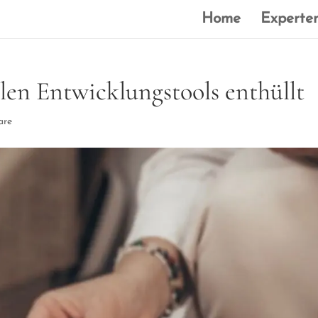
Home
Experten
llen Entwicklungstools enthüllt
are